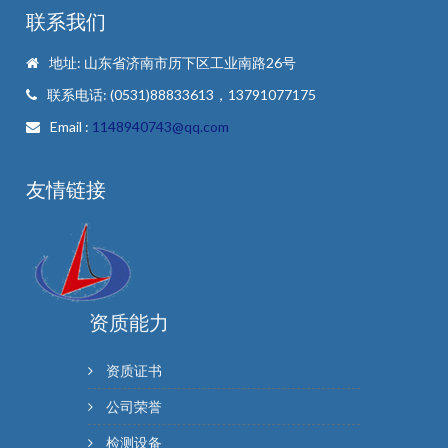
联系我们
地址: 山东省济南市历下区工业南路26号
联系电话: (0531)88833613，13791077175
Email :
1148940743@qq.com
友情链接
资质能力
资质证书
公司荣誉
检测设备